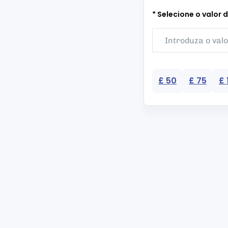
* Selecione o valor 
£ 50
£ 75
£ 