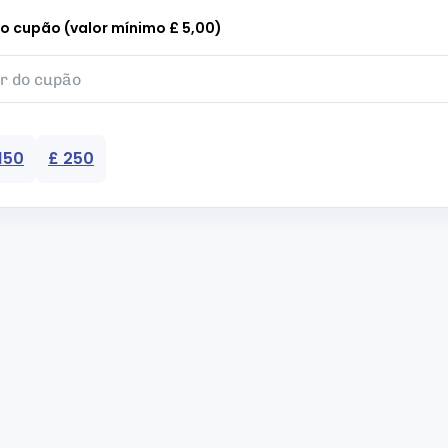
do cupão (valor mínimo £ 5,00)
150
£ 250